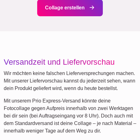
XXL
Definitionsposter
Trauer
Haustier-Trauer