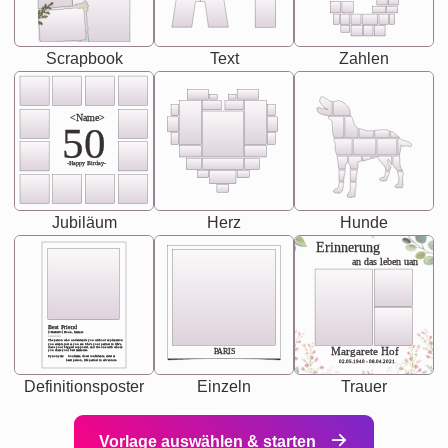
Scrapbook
Text
Zahlen
<Name>
50
-Happy Birday-
Jubiläum
Herz
Hunde
Erinnerung
an das leben uan
Best Friend
[<NAME>] Noun, feminie
The person who understands you without explanation
you accepts just as you are. She's your partner in life's,
chaos your biggest supporter, and the one with whom
Margarete Hof
PARIS
you share your best memories.
Synonyms: Soulmate, closet confidante, sister at
heart person, life partner in adventure.
02.05.1940 - 08.04.2021
Definitionsposter
Einzeln
Trauer
Vorlage auswählen & starten