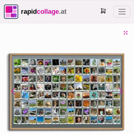
rapid
collage
.at
Previous
Next