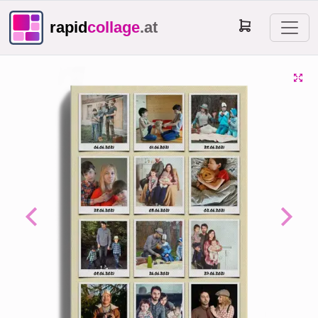
rapid
collage
.at
Previous
Next