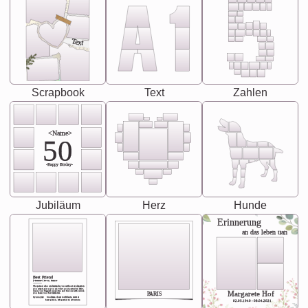
Text
Scrapbook
Text
Zahlen
<Name>
50
-Happy Birday-
Jubiläum
Herz
Hunde
Erinnerung
an das leben uan
Best Friend
[<NAME>] Noun, feminie
The person who understands you without explanation
you accepts just as you are. She's your partner in life's,
chaos your biggest supporter, and the one with whom
Margarete Hof
PARIS
you share your best memories.
Synonyms: Soulmate, closet confidante, sister at
heart person, life partner in adventure.
02.05.1940 - 08.04.2021