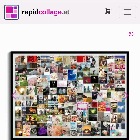
rapid
collage
.at
Previous
Next