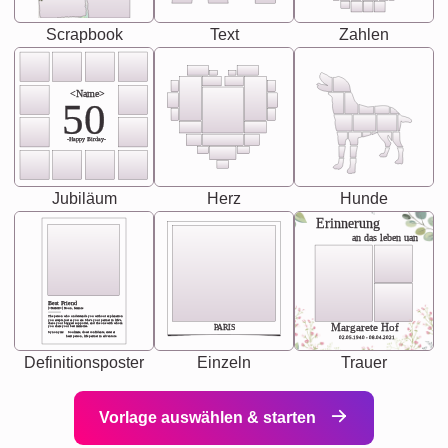
Scrapbook
Text
Zahlen
<Name>
50
-Happy Birday-
Jubiläum
Herz
Hunde
Erinnerung
an das leben uan
Best Friend
[<NAME>] Noun, feminie
The person who understands you without explanation
you accepts just as you are. She's your partner in life's,
chaos your biggest supporter, and the one with whom
Margarete Hof
PARIS
you share your best memories.
Synonyms: Soulmate, closet confidante, sister at
heart person, life partner in adventure.
02.05.1940 - 08.04.2021
Definitionsposter
Einzeln
Trauer
Vorlage auswählen & starten