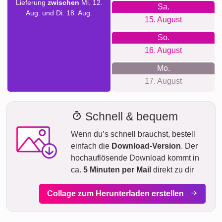
Lieferung
zwischen
Mi. 12.
Sa.
Aug. und Di. 18. Aug.
15. August
So.
16. August
Mo.
17. August
Schnell & bequem
Wenn du’s schnell brauchst, bestell
einfach die
Download-Version
. Der
hochauflösende Download kommt in
ca.
5 Minuten per Mail
direkt zu dir
Collage zum Herunterladen erstellen