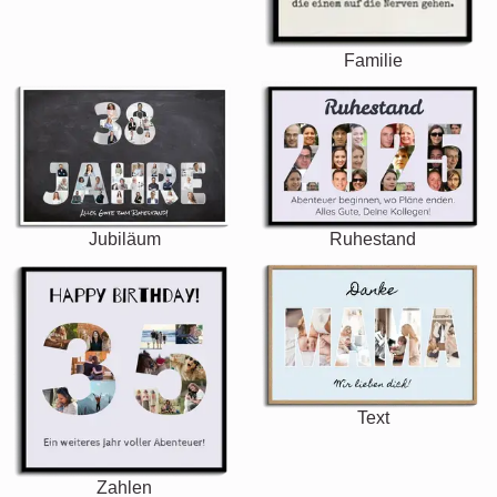
Familie
Jubiläum
Ruhestand
Text
Zahlen