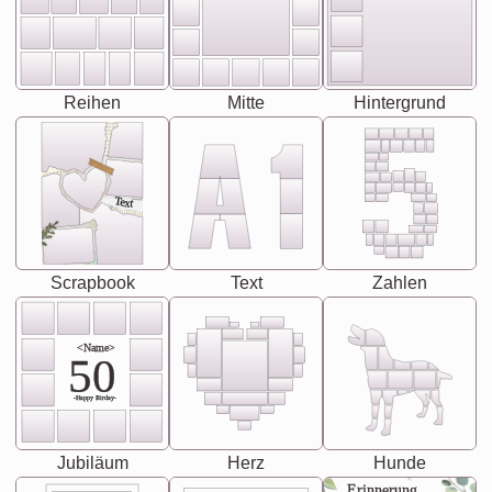
Reihen
Mitte
Hintergrund
Text
Scrapbook
Text
Zahlen
<Name>
50
-Happy Birday-
Jubiläum
Herz
Hunde
Erinnerung