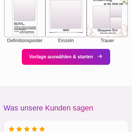
an das leben uan
Best Friend
[<NAME>] Noun, feminie
The person who understands you without explanation
you accepts just as you are. She's your partner in life's,
chaos your biggest supporter, and the one with whom
Margarete Hof
PARIS
you share your best memories.
Synonyms: Soulmate, closet confidante, sister at
heart person, life partner in adventure.
02.05.1940 - 08.04.2021
Definitionsposter
Einzeln
Trauer
Vorlage auswählen & starten
Was unsere Kunden sagen