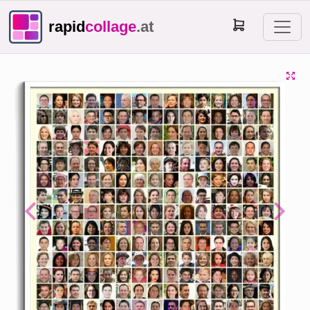
rapid
collage
.at
Previous
Next