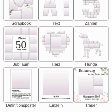
Text
Scrapbook
Text
Zahlen
<Name>
50
-Happy Birday-
Jubiläum
Herz
Hunde
Erinnerung
an das leben uan
Best Friend
[<NAME>] Noun, feminie
The person who understands you without explanation
you accepts just as you are. She's your partner in life's,
chaos your biggest supporter, and the one with whom
Margarete Hof
PARIS
you share your best memories.
Synonyms: Soulmate, closet confidante, sister at
heart person, life partner in adventure.
02.05.1940 - 08.04.2021
Definitionsposter
Einzeln
Trauer