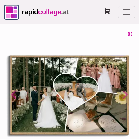
rapid
collage
.at
Previous
Next