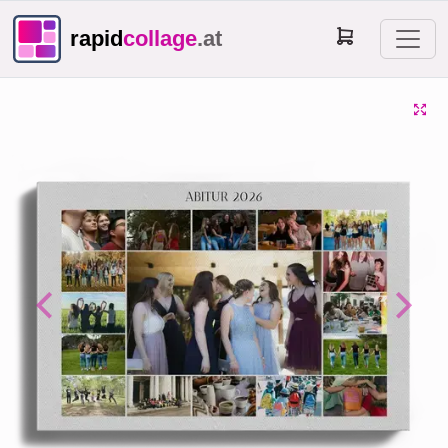
rapid
collage
.at
Previous
Next