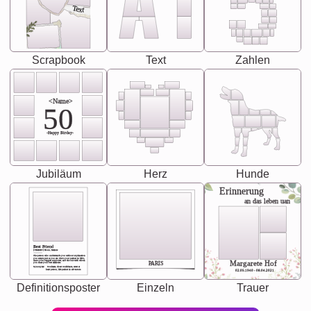
Text
Scrapbook
Text
Zahlen
<Name>
50
-Happy Birday-
Jubiläum
Herz
Hunde
Erinnerung
an das leben uan
Best Friend
[<NAME>] Noun, feminie
The person who understands you without explanation
you accepts just as you are. She's your partner in life's,
chaos your biggest supporter, and the one with whom
Margarete Hof
PARIS
you share your best memories.
Synonyms: Soulmate, closet confidante, sister at
heart person, life partner in adventure.
02.05.1940 - 08.04.2021
Definitionsposter
Einzeln
Trauer