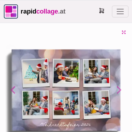
rapid
collage
.at
Previous
Next