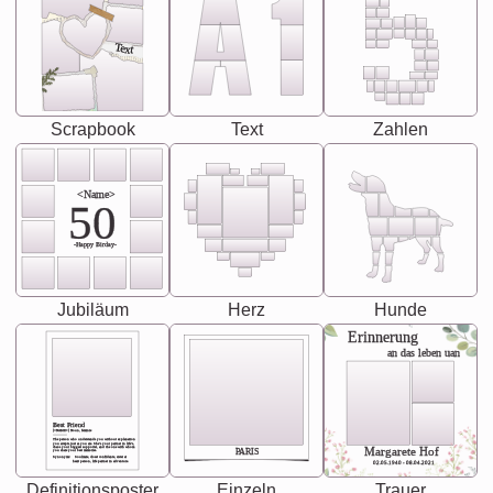
Text
Scrapbook
Text
Zahlen
<Name>
50
-Happy Birday-
Jubiläum
Herz
Hunde
Erinnerung
an das leben uan
Best Friend
[<NAME>] Noun, feminie
The person who understands you without explanation
you accepts just as you are. She's your partner in life's,
chaos your biggest supporter, and the one with whom
Margarete Hof
PARIS
you share your best memories.
Synonyms: Soulmate, closet confidante, sister at
heart person, life partner in adventure.
02.05.1940 - 08.04.2021
Definitionsposter
Einzeln
Trauer