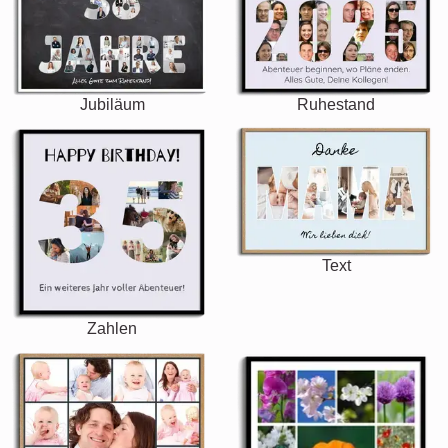
Jubiläum
Ruhestand
Text
Zahlen