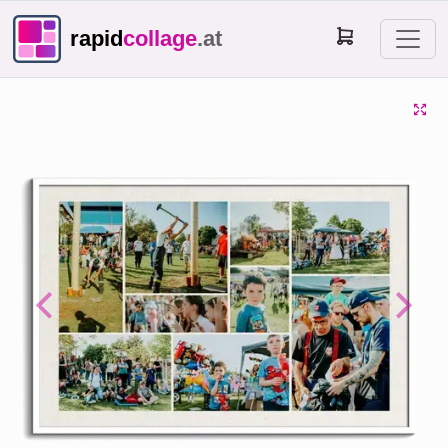
rapid
collage
.at
Previous
Next