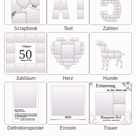
Text
Scrapbook
Text
Zahlen
<Name>
50
-Happy Birday-
Jubiläum
Herz
Hunde
Erinnerung
an das leben uan
Best Friend
[<NAME>] Noun, feminie
The person who understands you without explanation
you accepts just as you are. She's your partner in life's,
chaos your biggest supporter, and the one with whom
Margarete Hof
PARIS
you share your best memories.
Synonyms: Soulmate, closet confidante, sister at
heart person, life partner in adventure.
02.05.1940 - 08.04.2021
Definitionsposter
Einzeln
Trauer