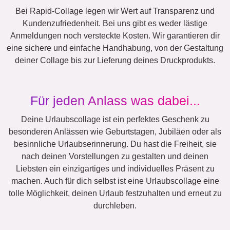
Hunde
XXL
Definitionsposter