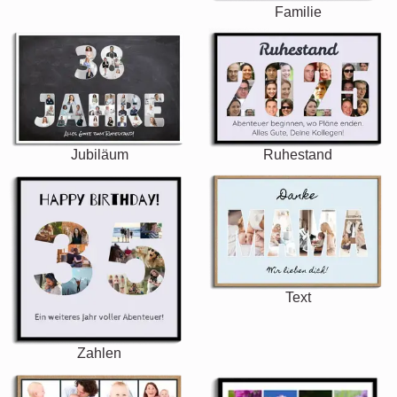
Familie
Jubiläum
Ruhestand
Text
Zahlen