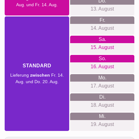
Versandzeit und Liefervorschau
Wir möchten keine falschen Lieferversprechungen machen.
Mit unserer Liefervorschau kannst du jederzeit sehen, wann
dein Produkt geliefert wird, wenn du heute bestellst.
Mit unserem Prio Express-Versand könnte deine
Fotocollage gegen Aufpreis innerhalb von zwei Werktagen
bei dir sein (bei Auftragseingang vor 8 Uhr). Doch auch mit
dem Standardversand ist deine Collage – je nach Material –
innerhalb weniger Tage auf dem Weg zu dir.
Deine gesamte Sendung ist vollständig gegen
Transportschäden oder Verlust versichert.
Sa.
HEUTE