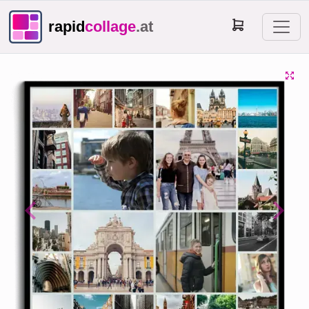
rapid
collage
.at
Previous
Next