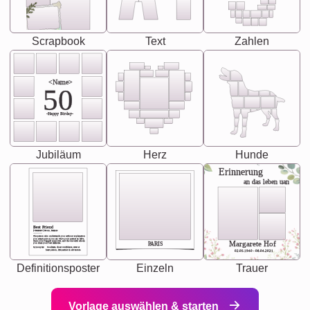
Scrapbook
Text
Zahlen
<Name>
50
-Happy Birday-
Jubiläum
Herz
Hunde
Erinnerung
an das leben uan
Best Friend
[<NAME>] Noun, feminie
The person who understands you without explanation
you accepts just as you are. She's your partner in life's,
chaos your biggest supporter, and the one with whom
Margarete Hof
PARIS
you share your best memories.
Synonyms: Soulmate, closet confidante, sister at
heart person, life partner in adventure.
02.05.1940 - 08.04.2021
Definitionsposter
Einzeln
Trauer
Vorlage auswählen & starten