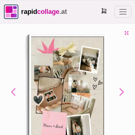
rapid
collage
.at
Previous
Next