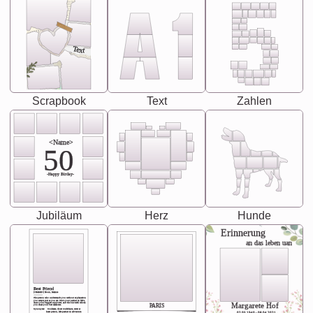
Text
Scrapbook
Text
Zahlen
<Name>
50
-Happy Birday-
Jubiläum
Herz
Hunde
Erinnerung
an das leben uan
Best Friend
[<NAME>] Noun, feminie
The person who understands you without explanation
you accepts just as you are. She's your partner in life's,
chaos your biggest supporter, and the one with whom
Margarete Hof
PARIS
you share your best memories.
Synonyms: Soulmate, closet confidante, sister at
heart person, life partner in adventure.
02.05.1940 - 08.04.2021