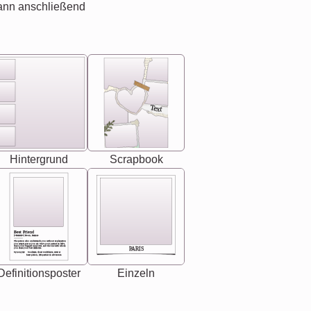
ann anschließend
Text
Hintergrund
Scrapbook
Best Friend
[<NAME>] Noun, feminie
The person who understands you without explanation
you accepts just as you are. She's your partner in life's,
chaos your biggest supporter, and the one with whom
PARIS
you share your best memories.
Synonyms: Soulmate, closet confidante, sister at
heart person, life partner in adventure.
Definitionsposter
Einzeln