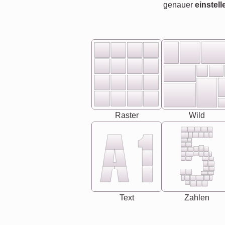
genauer
einstell
Raster
Wild
Text
Zahlen