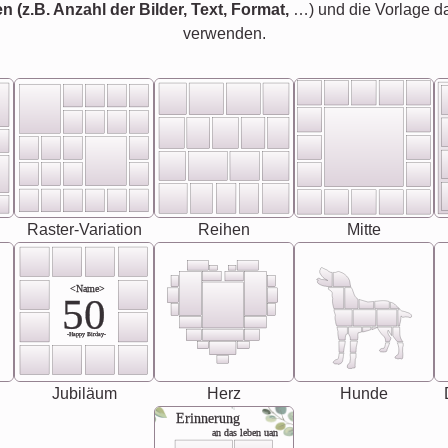
en (z.B. Anzahl der Bilder, Text, Format,
…) und die Vorlage d
verwenden.
Raster-Variation
Reihen
Mitte
<Name>
50
-Happy Birday-
Jubiläum
Herz
Hunde
Erinnerung
an das leben uan