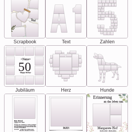
Text
Scrapbook
Text
Zahlen
<Name>
50
-Happy Birday-
Jubiläum
Herz
Hunde
Erinnerung
an das leben uan
Best Friend
[<NAME>] Noun, feminie
The person who understands you without explanation
you accepts just as you are. She's your partner in life's,
chaos your biggest supporter, and the one with whom
Margarete Hof
PARIS
you share your best memories.
Synonyms: Soulmate, closet confidante, sister at
heart person, life partner in adventure.
02.05.1940 - 08.04.2021