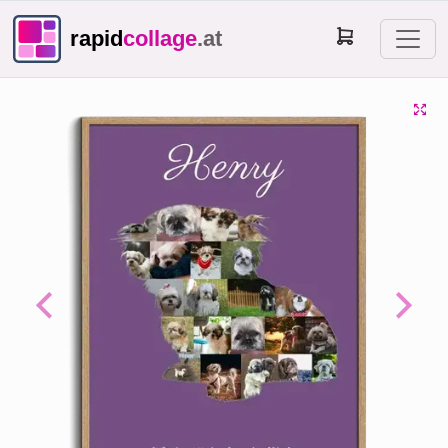
rapid
collage
.at
Previous
Next