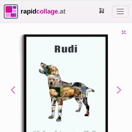
rapid
collage
.at
Previous
Next