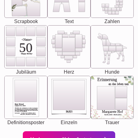
Scrapbook
Text
Zahlen
<Name>
50
-Happy Birday-
Jubiläum
Herz
Hunde
Erinnerung
an das leben uan
Best Friend
[<NAME>] Noun, feminie
The person who understands you without explanation
you accepts just as you are. She's your partner in life's,
chaos your biggest supporter, and the one with whom
Margarete Hof
PARIS
you share your best memories.
Synonyms: Soulmate, closet confidante, sister at
heart person, life partner in adventure.
02.05.1940 - 08.04.2021
Definitionsposter
Einzeln
Trauer