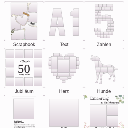
Text
Scrapbook
Text
Zahlen
<Name>
50
-Happy Birday-
Jubiläum
Herz
Hunde
Erinnerung
an das leben uan
Best Friend
[<NAME>] Noun, feminie
The person who understands you without explanation
you accepts just as you are. She's your partner in life's,
chaos your biggest supporter, and the one with whom
you share your best memories.