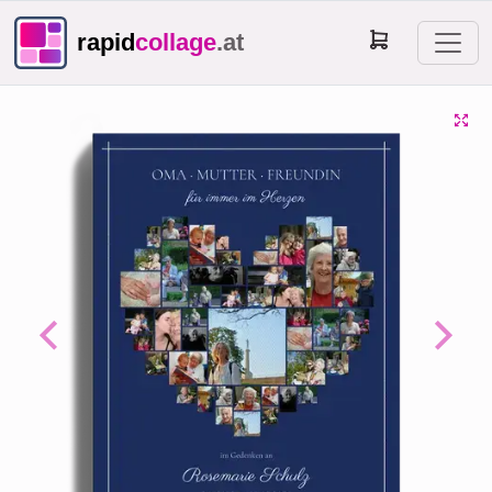
rapid
collage
.at
Previous
Next