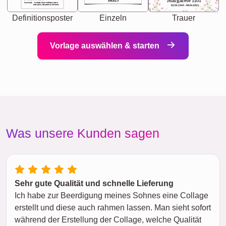
Margarete Hof
PARIS
Synonyms: Soulmate, closet confidante, sister at
heart person, life partner in adventure.
02.05.1940 - 08.04.2021
Definitionsposter
Einzeln
Trauer
Vorlage auswählen & starten
Was unsere Kunden sagen
Sehr gute Qualität und schnelle Lieferung
Ich habe zur Beerdigung meines Sohnes eine Collage
erstellt und diese auch rahmen lassen. Man sieht sofort
während der Erstellung der Collage, welche Qualität