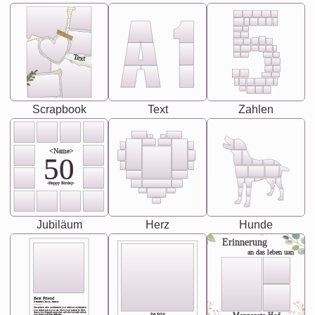
Text
Scrapbook
Text
Zahlen
<Name>
50
-Happy Birday-
Jubiläum
Herz
Hunde
Erinnerung
an das leben uan
Best Friend
[<NAME>] Noun, feminie
The person who understands you without explanation
you accepts just as you are. She's your partner in life's,
chaos your biggest supporter, and the one with whom
you share your best memories.