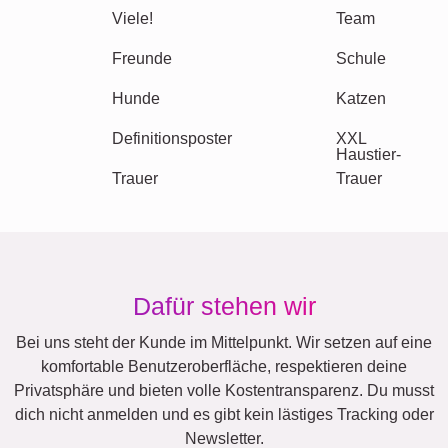
Familie
Jubiläum
Ruhestand
Text