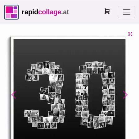
rapid
collage
.at
Previous
Next