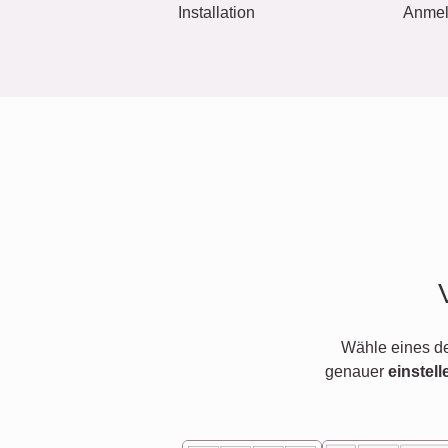
Installation
Anme
Wähle eines d
genauer
einstell