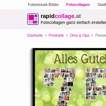
Fotomosaik-Bilder
Fotocollagen
Stad
rapid
collage
.at
Fotocollagen ganz einfach erstelle
Startseite
Produkte
Oma & Opa
Person
Previous