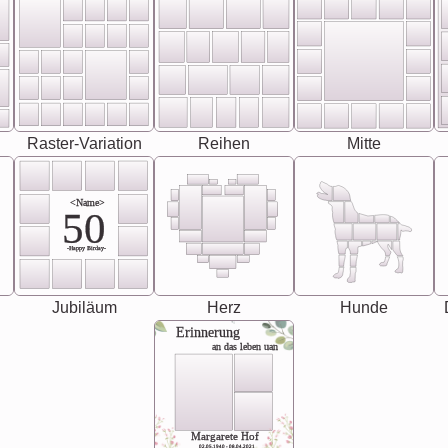
Raster-Variation
Reihen
Mitte
<Name>
50
-Happy Birday-
Jubiläum
Herz
Hunde
Erinnerung
an das leben uan
Margarete Hof
02.05.1940 - 08.04.2021