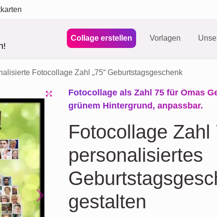
tkarten
Collage erstellen
Vorlagen
Unser
n!
alisierte Fotocollage Zahl „75“ Geburtstagsgeschenk
Fotocollage als Zahl 75 für Omas G
grünem Hintergrund, anpassbar.
Fotocollage Zahl
personalisiertes
Geburtstagsgesch
gestalten
Next