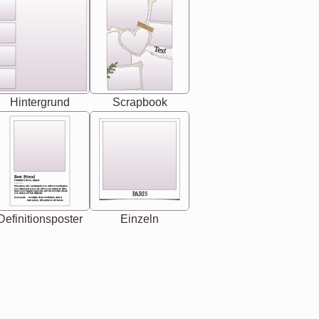
Text
Hintergrund
Scrapbook
Best Friend
[<NAME>] Noun, feminie
The person who understands you without explanation
you accepts just as you are. She's your partner in life's,
chaos your biggest supporter, and the one with whom
PARIS
you share your best memories.
Synonyms: Soulmate, closet confidante, sister at
heart person, life partner in adventure.
Definitionsposter
Einzeln