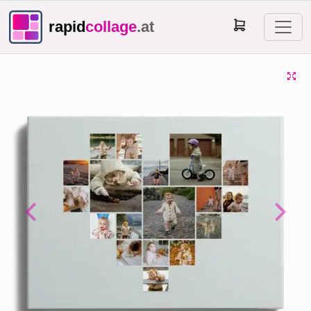
rapid
collage
.at
Previous
Next