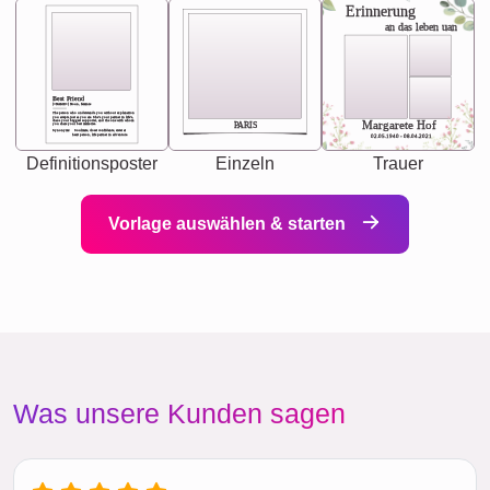
Erinnerung
an das leben uan
Best Friend
[<NAME>] Noun, feminie
The person who understands you without explanation
you accepts just as you are. She's your partner in life's,
chaos your biggest supporter, and the one with whom
Margarete Hof
PARIS
you share your best memories.
Synonyms: Soulmate, closet confidante, sister at
heart person, life partner in adventure.
02.05.1940 - 08.04.2021
Definitionsposter
Einzeln
Trauer
Vorlage auswählen & starten
Was unsere Kunden sagen