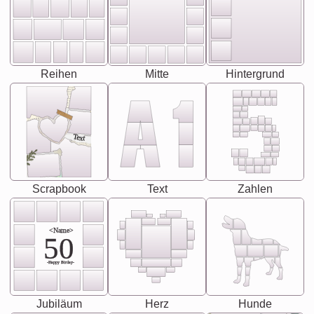
Reihen
Mitte
Hintergrund
Text
Scrapbook
Text
Zahlen
<Name>
50
-Happy Birday-
Jubiläum
Herz
Hunde