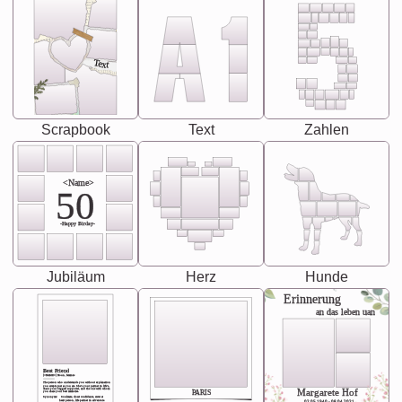
Text
Scrapbook
Text
Zahlen
<Name>
50
-Happy Birday-
Jubiläum
Herz
Hunde
Erinnerung
an das leben uan
Best Friend
[<NAME>] Noun, feminie
The person who understands you without explanation
you accepts just as you are. She's your partner in life's,
chaos your biggest supporter, and the one with whom
Margarete Hof
PARIS
you share your best memories.
Synonyms: Soulmate, closet confidante, sister at
heart person, life partner in adventure.
02.05.1940 - 08.04.2021