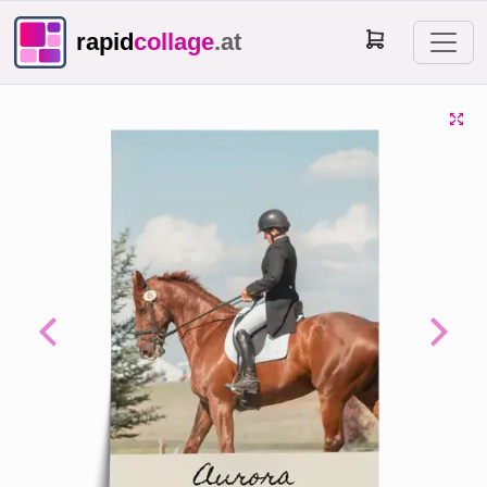
rapid
collage
.at
Previous
Next