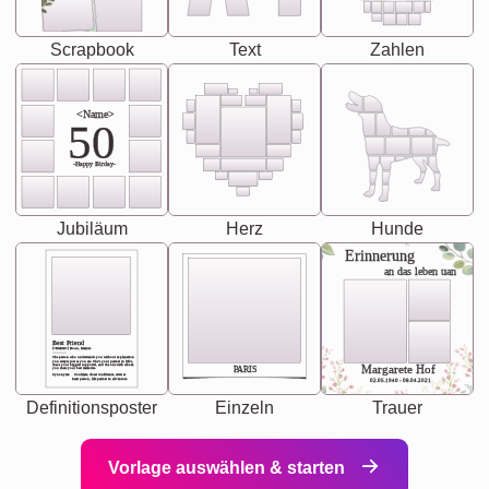
Scrapbook
Text
Zahlen
<Name>
50
-Happy Birday-
Jubiläum
Herz
Hunde
Erinnerung
an das leben uan
Best Friend
[<NAME>] Noun, feminie
The person who understands you without explanation
you accepts just as you are. She's your partner in life's,
chaos your biggest supporter, and the one with whom
Margarete Hof
PARIS
you share your best memories.
Synonyms: Soulmate, closet confidante, sister at
heart person, life partner in adventure.
02.05.1940 - 08.04.2021
Definitionsposter
Einzeln
Trauer
Vorlage auswählen & starten