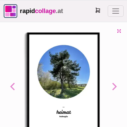
rapid
collage
.at
Previous
Next