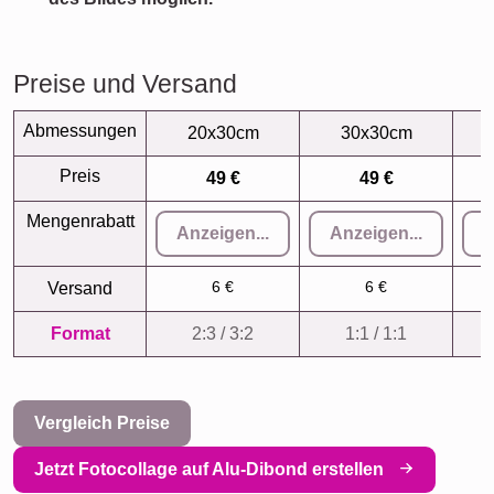
Preise und Versand
Abmessungen
20x30cm
30x30cm
Preis
49 €
49 €
Mengenrabatt
Anzeigen...
Anzeigen...
A
6 €
6 €
Versand
Format
2:3 / 3:2
1:1 / 1:1
Vergleich Preise
Jetzt Fotocollage auf Alu-Dibond erstellen