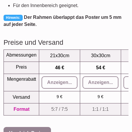
Für den Innenbereich geeignet.
Der Rahmen überlappt das Poster um 5 mm
Hinweis:
auf jeder Seite.
Preise und Versand
Abmessungen
21x30cm
30x30cm
Preis
46 €
54 €
Mengenrabatt
Anzeigen...
Anzeigen...
A
9 €
9 €
Versand
Format
5:7 / 7:5
1:1 / 1:1