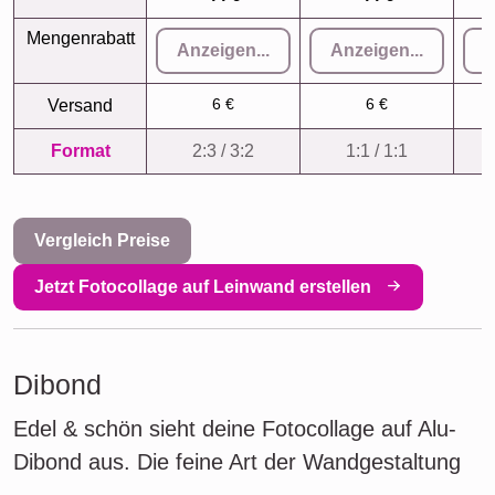
Mengenrabatt
Anzeigen...
Anzeigen...
A
6 €
6 €
Versand
Format
2:3 / 3:2
1:1 / 1:1
Vergleich Preise
Jetzt Fotocollage auf Leinwand erstellen
Dibond
Edel & schön sieht deine Fotocollage auf Alu-
Dibond aus. Die feine Art der Wandgestaltung