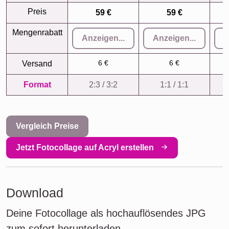
Preis
59 €
59 €
Mengenrabatt
Anzeigen...
Anzeigen...
A
6 €
6 €
Versand
Format
2:3 / 3:2
1:1 / 1:1
Vergleich Preise
Jetzt Fotocollage auf Acryl erstellen
Download
Deine Fotocollage als hochauflösendes JPG
zum sofort herunterladen.