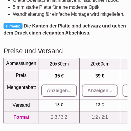
Glatte Oberfläche mit intensivem, natürlichem Look.
5 mm starke Platte für eine moderne Optik.
Wandhalterung für einfache Montage wird mitgeliefert.
Die Kanten der Platte sind schwarz und geben
Hinweis:
dem Druck einen eleganten Abschluss.
Preise und Versand
Abmessungen
20x30cm
20x60cm
Preis
35 €
39 €
Mengenrabatt
Anzeigen...
Anzeigen...
A
13 €
13 €
Versand
Format
2:3 / 3:2
1:2 / 2:1